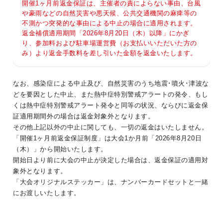
開催1ヶ月前返金保証は、主催者の責によらない事由、台風
や豪雨などの自然災害や悪天候、公共交通機関の麻痺等の
不測かつ突発的な事由による中止の場合に適用されます。
返金補償適用期間「2026年8月20日（木）以降」にかぎ
り、参加料および駐車場運営費（お支払いいただいた方の
み）より返金手数料を差し引いた金額を返金いたします。
なお、感染症による中止及び、自然災害のうち地震･噴火･津波な
どを要因とした中止、また熱中症特別警戒アラートの発令、もし
くは熱中症特別警戒アラート発令と同等の状況、ならびに返金保
証適用期間外の場合は返金対象外となります。
その他上記以外の中止に関しても、一切の返金はいたしません。
「開催1ヶ月前返金保証制度」は大会1か月前「2026年8月20日
（木）」から開始いたします。
開始日より前に大会の中止が決定した場合は、返金保証の適用対
象外となります。
「大会オリジナルステッカー」は、ナンバーカードセットと一緒
にお渡しいたします。