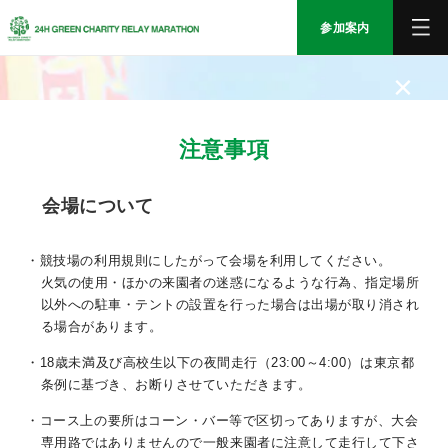
参加案内
×
TOP
注意事項
大会中止に伴うご案内
会場について
エントリー
・競技場の利用規則にしたがって会場を利用してください。
参加案内
火気の使用・ほかの来園者の迷惑になるような行為、指定場所
以外への駐車・テントの設置を行った場合は出場が取り消され
る場合があります。
大会情報
・18歳未満及び高校生以下の夜間走行（23:00～4:00）は東京都
条例に基づき、お断りさせていただきます。
ボランティア
・コース上の要所はコーン・バー等で区切ってありますが、大会
専用路ではありませんので一般来園者に注意して走行して下さ
サポート