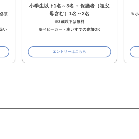
小学生以下1名～3名 + 保護者（祖父
母含む）1名～2名
名必須
※
※3歳以下は無料
扱い
※ベビーカー・車いすでの参加OK
エントリーはこちら