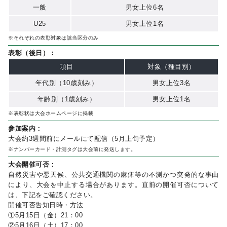
一般
男女上位6名
U25
男女上位1名
※それぞれの表彰対象は該当区分のみ
表彰（後日）：
項目
対象（種目別）
年代別（10歳刻み）
男女上位3名
年齢別（1歳刻み）
男女上位1名
※表彰状は大会ホームページに掲載
参加案内：
大会約3週間前にメールにて配信（5月上旬予定）
※ナンバーカード・計測タグは大会前に発送します。
大会開催可否：
自然災害や悪天候、公共交通機関の麻痺等の不測かつ突発的な事由
により、大会を中止する場合があります。直前の開催可否について
は、下記をご確認ください。
開催可否告知日時・方法
①5月15日（金）21：00
②5月16日（土）17：00