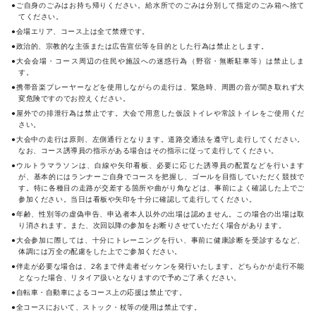
●ご自身のごみはお持ち帰りください。給水所でのごみは分別して指定のごみ箱へ捨て
てください。
●会場エリア、コース上は全て禁煙です。
●政治的、宗教的な主張または広告宣伝等を目的とした行為は禁止とします。
●大会会場・コース周辺の住民や施設への迷惑行為（野宿・無断駐車等）は禁止しま
す。
●携帯音楽プレーヤーなどを使用しながらの走行は、緊急時、周囲の音が聞き取れず大
変危険ですのでお控えください。
●屋外での排泄行為は禁止です。大会で用意した仮設トイレや常設トイレをご使用くだ
さい。
●大会中の走行は原則、左側通行となります。道路交通法を遵守し走行してください。
なお、コース誘導員の指示がある場合はその指示に従って走行してください。
●ウルトラマラソンは、白線や矢印看板、必要に応じた誘導員の配置などを行います
が、基本的にはランナーご自身でコースを把握し、ゴールを目指していただく競技で
す。特に各種目の走路が交差する箇所や曲がり角などは、事前によく確認した上でご
参加ください。当日は看板や矢印を十分に確認して走行してください。
●年齢、性別等の虚偽申告、申込者本人以外の出場は認めません。この場合の出場は取
り消されます。また、次回以降の参加をお断りさせていただく場合があります。
●大会参加に際しては、十分にトレーニングを行い、事前に健康診断を受診するなど、
体調には万全の配慮をした上でご参加ください。
●伴走が必要な場合は、2名まで伴走者ゼッケンを発行いたします。どちらかが走行不能
となった場合、リタイア扱いとなりますので予めご了承ください。
●自転車・自動車によるコース上の応援は禁止です。
●全コースにおいて、ストック・杖等の使用は禁止です。