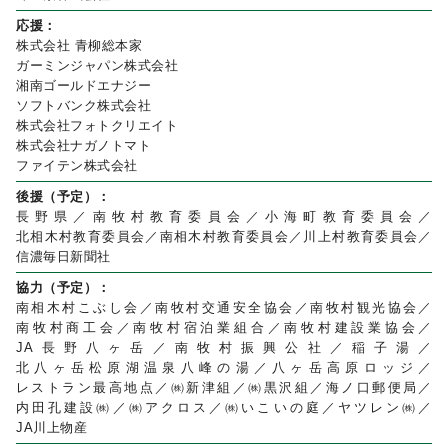
応援：
株式会社 青柳総本家
ガーミンジャパン株式会社
湘南ゴールドエナジー
ソフトバンク株式会社
株式会社フォトクリエイト
株式会社ナガノトマト
ファイテン株式会社
後援（予定）：
長野県／南牧村教育委員会／小海町教育委員会／
北相木村教育委員会／南相木村教育委員会／川上村教育委員会／
信濃毎日新聞社
協力（予定）：
南相木村こぶし会／南牧村交通安全協会／南牧村観光協会／
南牧村商工会／南牧村宿泊業組合／南牧村建設業協会／
JA長野八ヶ岳／南牧村振興公社／稲子湯／
北八ヶ岳松原湖温泉八峰の湯／八ヶ岳高原ロッジ／
レストラン最高地点／㈱新津組／㈱黒沢組／海ノ口郵便局／
内田孔建設㈱／㈱アクロス／㈱いこいの庭／ヤツレン㈱／
JA川上物産