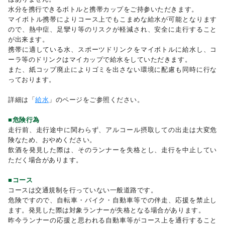
水分を携行できるボトルと携帯カップをご持参いただきます。
マイボトル携帯によりコース上でもこまめな給水が可能となります
ので、熱中症、足攣り等のリスクが軽減され、安全に走行すること
が出来ます。
携帯に適している水、スポーツドリンクをマイボトルに給水し、コ
ーラ等のドリンクはマイカップで給水をしていただきます。
また、紙コップ廃止によりゴミを出さない環境に配慮も同時に行な
っております。
詳細は「
給水
」のページをご参照ください。
■危険行為
走行前、走行途中に関わらず、アルコール摂取しての出走は大変危
険なため、おやめください。
飲酒を発見した際は、そのランナーを失格とし、走行を中止してい
ただく場合があります。
■コース
コースは交通規制を行っていない一般道路です。
危険ですので、自転車・バイク・自動車等での伴走、応援を禁止し
ます。発見した際は対象ランナーが失格となる場合があります。
昨今ランナーの応援と思われる自動車等がコース上を通行すること