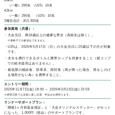
68km
（一般）290名 （U25）10名
42km
（一般）290名 （U25）10名
3種目合計：約3,300名
参加資格（共通）：
・大会当日、満18歳以上の健康な男女（高校生は除く）。
※車椅子での参加はできません
・U25は、2026年5月17日（日）の大会当日に25歳以下の方が対象
です。
・水分を携行できるボトルと携帯カップを持参すること（紙コップ
での給水提供はありません）。
・最低限の補給食、防寒具、雨対策（雨が降った場合、雨をしのげ
る場所がない為）を携帯すること。
エントリー期間：
2025年11月7日(金) 18:00 ～ 2026年3月13日(金) 23:59
※締切日前でも定員に達し次第、申込みを締切ります。
ランナーサポートプラン：
「開催1ヶ月前返金保証」と「大会オリジナルステッカー」がセット
になった、1,000円（税込）のサポートプランです。