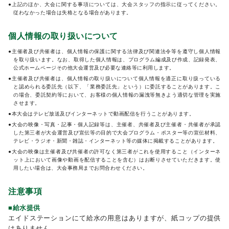
●上記のほか、大会に関する事項については、大会スタッフの指示に従ってください。
従わなかった場合は失格となる場合があります。
個人情報の取り扱いについて
●主催者及び共催者は、個人情報の保護に関する法律及び関連法令等を遵守し個人情報
を取り扱います。なお、取得した個人情報は、プログラム編成及び作成、記録発表、
公式ホームページその他大会運営及び必要な連絡等に利用します。
●主催者及び共催者は、個人情報の取り扱いについて個人情報を適正に取り扱っている
と認められる委託先（以下、「業務委託先」という）に委託することがあります。こ
の場合、委託契約等において、お客様の個人情報の漏洩等無きよう適切な管理を実施
させます。
●本大会はテレビ放送及びインターネットで動画配信を行うことがあります。
●大会の映像・写真・記事・個人記録等は、主催者、共催者及び主催者・共催者が承認
した第三者が大会運営及び宣伝等の目的で大会プログラム・ポスター等の宣伝材料、
テレビ・ラジオ・新聞・雑誌・インターネット等の媒体に掲載することがあります。
●大会の映像は主催者及び共催者の許可なく第三者がこれを使用すること（インターネ
ット上において画像や動画を配信することを含む）はお断りさせていただきます。使
用したい場合は、大会事務局までお問合わせください。
注意事項
■給水提供
エイドステーションにて給水の用意はありますが、紙コップの提供
はありません。