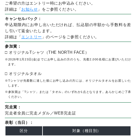
ご希望の方はエントリー時にお申込みください。
詳細は「
お知らせ
」をご参照ください。
キャンセルバック：
申込期限内にお申し出いただければ、払込額の半額から手数料を差
し引いて返金いたします。
詳細は「
エントリー
」のページをご参照ください。
参加賞：
□ オリジナルTシャツ（THE NORTH FACE）
※2026年1月23日(金)までにお申し込みの方のうち、先着2,000名様にお選びいただけ
ます。
□ オリジナルタオル
※Tシャツが先着数に達した後にお申し込みの方には、オリジナルタオルをお渡しいた
します。
※参加賞は「Tシャツ」または「タオル」のいずれか1点となります。あらかじめご了承
ください。
完走賞：
完走者全員に完走メダル／WEB完走証
表彰（当日）：
区分
対象（種目別）