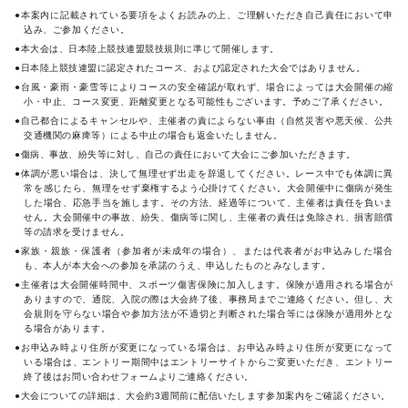
●本案内に記載されている要項をよくお読みの上、ご理解いただき自己責任において申
込み、ご参加ください。
●本大会は、日本陸上競技連盟競技規則に準じて開催します。
●日本陸上競技連盟に認定されたコース、および認定された大会ではありません。
●台風・豪雨・豪雪等によりコースの安全確認が取れず、場合によっては大会開催の縮
小・中止、コース変更、距離変更となる可能性もございます。予めご了承ください。
●自己都合によるキャンセルや、主催者の責によらない事由（自然災害や悪天候、公共
交通機関の麻痺等）による中止の場合も返金いたしません。
●傷病、事故、紛失等に対し、自己の責任において大会にご参加いただきます。
●体調が悪い場合は、決して無理せず出走を辞退してください。レース中でも体調に異
常を感じたら、無理をせず棄権するよう心掛けてください。大会開催中に傷病が発生
した場合、応急手当を施します。その方法、経過等について、主催者は責任を負いま
せん。大会開催中の事故、紛失、傷病等に関し、主催者の責任は免除され、損害賠償
等の請求を受けません。
●家族・親族・保護者（参加者が未成年の場合）、または代表者がお申込みした場合
も、本人が本大会への参加を承諾のうえ、申込したものとみなします。
●主催者は大会開催時間中、スポーツ傷害保険に加入します。保険が適用される場合が
ありますので、通院、入院の際は大会終了後、事務局までご連絡ください。但し、大
会規則を守らない場合や参加方法が不適切と判断された場合等には保険が適用外とな
る場合があります。
●お申込み時より住所が変更になっている場合は、お申込み時より住所が変更になって
いる場合は、エントリー期間中はエントリーサイトからご変更いただき、エントリー
終了後はお問い合わせフォームよりご連絡ください。
●大会についての詳細は、大会約3週間前に配信いたします参加案内をご確認ください。