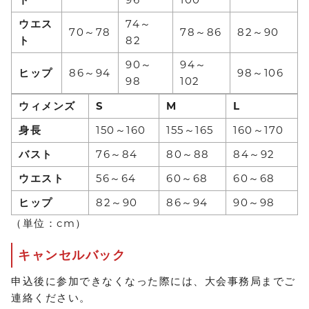
ウエス
74～
70～78
78～86
82～90
ト
82
90～
94～
ヒップ
86～94
98～106
98
102
ウィメンズ
S
M
L
身長
150～160
155～165
160～170
バスト
76～84
80～88
84～92
ウエスト
56～64
60～68
60～68
ヒップ
82～90
86～94
90～98
（単位：cm）
キャンセルバック
申込後に参加できなくなった際には、大会事務局までご
連絡ください。