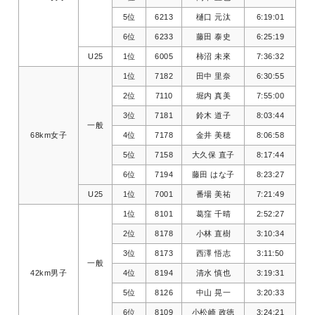
5位
6213
樋口 元汰
6:19:01
6位
6233
藤田 泰史
6:25:19
U25
1位
6005
柿沼 未來
7:36:32
1位
7182
田中 里奈
6:30:55
2位
7110
堀内 真美
7:55:00
3位
7181
鈴木 道子
8:03:44
一般
68km女子
4位
7178
金井 美穂
8:06:58
5位
7158
大久保 直子
8:17:44
6位
7194
藤田 はな子
8:23:27
U25
1位
7001
番場 美祐
7:21:49
1位
8101
葛窪 千晴
2:52:27
2位
8178
小林 直樹
3:10:34
3位
8173
西澤 悟志
3:11:50
一般
42km男子
4位
8194
清水 慎也
3:19:31
5位
8126
中山 晃一
3:20:33
6位
8109
小松崎 政徳
3:24:21