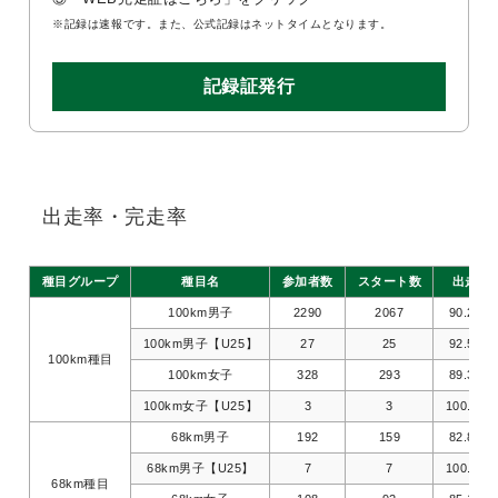
※記録は速報です。また、公式記録はネットタイムとなります。
記録証発行
出走率・完走率
種目グループ
種目名
参加者数
スタート数
出走率
100km男子
2290
2067
90.26%
100km男子【U25】
27
25
92.59%
100km種目
100km女子
328
293
89.33%
100km女子【U25】
3
3
100.00%
68km男子
192
159
82.81%
68km男子【U25】
7
7
100.00%
68km種目