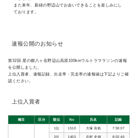
また来年、新緑の野辺山でお会いできることを楽しみにし
ております。
速報公開のお知らせ
第32回 星の郷八ヶ岳野辺山高原100kmウルトラマラソンの速報
を公開しました。
上位入賞者、速報記録、出走率・完走率の速報値は下記よりご確
認ください。
上位入賞者
種目
区分
順位
No
氏名
記録
1位
1510
大塚 良軌
7:58:07
2位
1403
志村 史雄
8:02:40