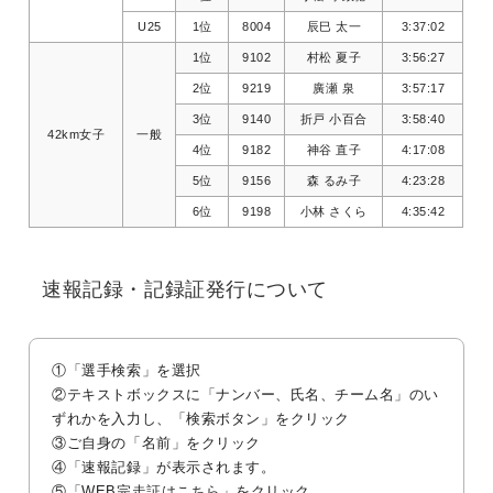
U25
1位
8004
辰巳 太一
3:37:02
1位
9102
村松 夏子
3:56:27
2位
9219
廣瀬 泉
3:57:17
3位
9140
折戸 小百合
3:58:40
42km女子
一般
4位
9182
神谷 直子
4:17:08
5位
9156
森 るみ子
4:23:28
6位
9198
小林 さくら
4:35:42
速報記録・記録証発行について
①「選手検索」を選択
②テキストボックスに「ナンバー、氏名、チーム名」のい
ずれかを入力し、「検索ボタン」をクリック
③ご自身の「名前」をクリック
④「速報記録」が表示されます。
⑤「WEB完走証はこちら」をクリック