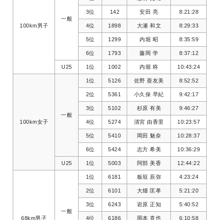
3位
142
安田 亮
8:21:28
一般
100km男子
4位
1898
大瀬 和文
8:29:33
5位
1299
内堀 昭
8:35:59
6位
1793
藤岡 学
8:37:12
U25
1位
1002
内堀 柊
10:43:24
1位
5126
佐野 亜友美
8:52:52
2位
5361
小久保 早紀
9:42:17
3位
5102
杉原 有美
9:46:27
一般
100km女子
4位
5274
清宮 由香里
10:23:57
5位
5410
岡田 魅奈
10:28:37
6位
5424
志方 希美
10:36:29
U25
1位
5003
阿部 美香
12:44:22
1位
6181
板垣 辰弥
4:23:24
2位
6101
大畑 匡孝
5:21:20
3位
6243
岩原 正知
5:40:52
一般
68km男子
4位
6186
岡本 直也
6:10:58