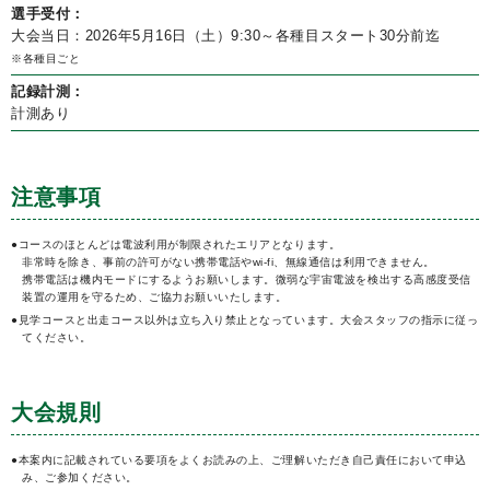
選手受付：
大会当日：2026年5月16日（土）9:30～各種目スタート30分前迄
※各種目ごと
記録計測：
計測あり
注意事項
●コースのほとんどは電波利用が制限されたエリアとなります。
非常時を除き、事前の許可がない携帯電話やwi-fi、無線通信は利用できません。
携帯電話は機内モードにするようお願いします。微弱な宇宙電波を検出する高感度受信
装置の運用を守るため、ご協力お願いいたします。
●見学コースと出走コース以外は立ち入り禁止となっています。大会スタッフの指示に従っ
てください。
大会規則
●本案内に記載されている要項をよくお読みの上、ご理解いただき自己責任において申込
み、ご参加ください。