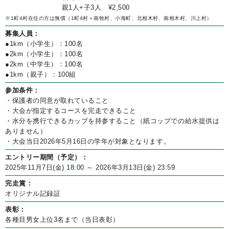
親1人+子3人 ¥2,500
※1町4村在住の方は無償（1町4村＝南牧村、小海町、北相木村、南相木村、川上村）
募集人員：
●1km（小学生）：100名
●2km（小学生）：100名
●2km（中学生）：100名
●1km（親子）：100組
参加条件：
・保護者の同意が取れていること
・大会が指定するコースを完走できること
・水分を携行できるカップを持参すること（紙コップでの給水提供は
ありません）
・大会当日2026年5月16日の学年が対象となります。
エントリー期間（予定）：
2025年11月7日(金) 18:00 ～ 2026年3月13日(金) 23:59
完走賞：
オリジナル記録証
表彰：
各種目男女上位3名まで（当日表彰）