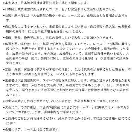
●本大会は、日本陸上競技連盟競技規則に準じて開催します。
●日本陸上競技連盟に認定されたコース、および認定された大会ではありません。
●台風・豪雨等により大会開催の縮小・中止、コース変更、距離変更となる場合がありま
す。
●自己都合によるキャンセルや、主催者の責によらない事由（自然災害や悪天候、公共交通
機関の麻痺等）による中止の場合も返金いたしません。
●傷病、事故、紛失等に対し、自己の責任において大会にご参加いただきます。
●体調が悪い場合は、決して無理せず出走を辞退してください。レース中でも体調に異常を
感じたら、無理をせず棄権するよう心掛けてください。大会開催中に傷病が発生した場
合、応急手当を施します。その方法、経過等について、主催者は責任を負いません。大
会開催中の事故、紛失、傷病等に関し、主催者の責任は免除され、損害賠償等の請求を
受けません。
●家族・親族・保護者（参加者が未成年の場合）、または代表者がお申込みした場合も、本
人が本大会への参加を承諾のうえ、申込したものとみなします。
●主催者は大会開催期間中、スポーツ傷害保険に加入します。保険が適用される場合があり
ますので、通院、入院の際は大会終了後、事務局までご連絡ください。但し、大会規則
を守らない場合や参加方法が不適切と判断された場合等には保険が適用外となる場合が
あります。
●お申込み時より住所が変更になっている場合は、大会事務局までご連絡ください。
●大会についての詳細は、大会約3週間前に大会公式ホームページに掲載又はメールマガジ
ンにてご案内いたします、参加案内をご確認ください。
●ご自身のごみはお持ち帰りください。給水所でのごみは分別して指定のごみ箱へ捨ててく
ださい。
●会場エリア、コース上は全て禁煙です。