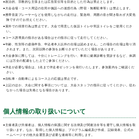
●政治的、宗教的な主張または広告宣伝等を目的とした行為は禁止とします。
●大会会場・コース周辺の住民や施設への迷惑行為（野宿・無断駐車等）は禁止します。
●携帯音楽プレーヤーなどを使用しながらの走行は、緊急時、周囲の音が聞き取れず大変危
険ですのでお控えください。
●屋外での排泄行為は禁止です。大会で用意した仮設トイレや常設トイレをご使用くださ
い。
●コース誘導員の指示がある場合はその指示に従って走行してください。
●年齢、性別等の虚偽申告、申込者本人以外の出場は認めません。この場合の出場は取り消
されます。また、次回以降の参加をお断りさせていただく場合があります。
●大会参加に際しては、十分にトレーニングを行い、事前に健康診断を受診するなど、体調
には万全の配慮をした上でご参加ください。
●伴走が必要な場合は、1名まで伴走者ゼッケンを発行いたします。参加案内をご確認くだ
さい。
●自転車・自動車によるコース上の応援は禁止です。
●上記のほか、大会に関する事項については、大会スタッフの指示に従ってください。従わ
なかった場合は失格となる場合があります。
個人情報の取り扱いについて
●主催者及び共催者は、個人情報の保護に関する法律及び関連法令等を遵守し個人情報を取
り扱います。なお、取得した個人情報は、プログラム編成及び作成、記録発表、公式ホ
ームページその他大会運営及び必要な連絡等に利用します。