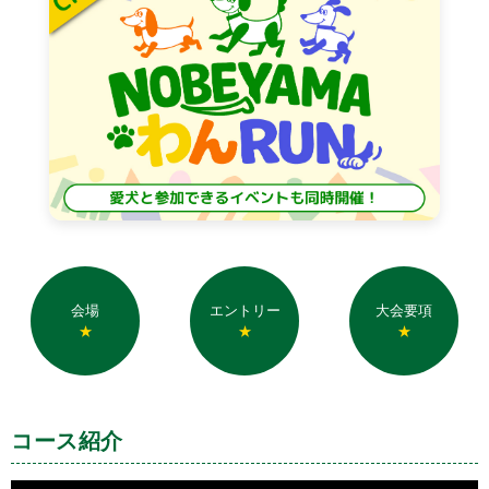
会場
エントリー
大会要項
★
★
★
コース紹介