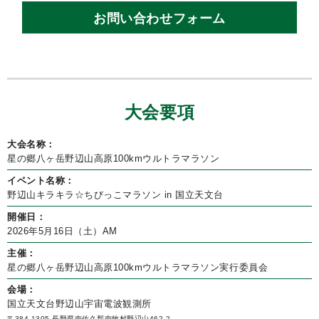
お問い合わせフォーム
大会要項
大会名称：
星の郷八ヶ岳野辺山高原100kmウルトラマラソン
イベント名称：
野辺山キラキラ☆ちびっこマラソン in 国立天文台
開催日：
2026年5月16日（土）AM
主催：
星の郷八ヶ岳野辺山高原100kmウルトラマラソン実行委員会
会場：
国立天文台野辺山宇宙電波観測所
〒384-1305 長野県南佐久郡南牧村野辺山462-2